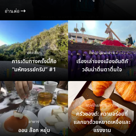
ประสบการณ์จึงจำเป็นต้องไปเห็นด้วยตาและมีส่วนร่วมด้วย
อ่านต่อ
ตนเอง การฝึกปฏิบัติและการสังเกตสิ่งต่าง ๆ รอบตัวด้วย
ตนเองจึงเป็นสิ่งที่สำคัญที่สุดในขั้นตอนการเรียนรู้
ท่องเที่ยว
ศิลปะวัฒนธรรม​
การเดินทางครั้งนี้คือ
เรื่องเล่าของเมืองอันติกั
“มหัศจรรย์ทริป” #1
วอันน่าตื่นตาตื่นใจ
แบ่งปัน​ประสบการณ์​
ครัวซองต์: ความอร่อยที่
แลกมาด้วยหยาดเหงื่อและ
อาหาร
ออน ล๊อก หยุ่น
แรงงาน